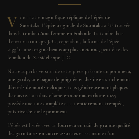
V
oici notre
magnifique réplique de l’épée de
Suontaka
. L’
épée originale de Suontaka
a été trouvée
dans la
tombe d’une femme en Finlande
. La tombe date
d’environ
1100 apr. J.-C.
, cependant, la forme de l’épée
suggère une
origine beaucoup plus ancienne
, peut-être dès
le
milieu du Xe siècle apr. J.-C.
Notre superbe version de cette pièce présente un
pommeau,
une garde, une bague de poignée et des inserts richement
décorés de motifs celtiques
, tous
généreusement plaqués
de cuivre
. La robuste
lame en acier au carbone 1085
possède une
soie complète
et est
entièrement trempée
,
puis
rivetée sur le pommeau
.
L’épée est livrée avec un
fourreau en cuir de grande qualité
,
des
garnitures en cuivre assorties
et est munie d’un