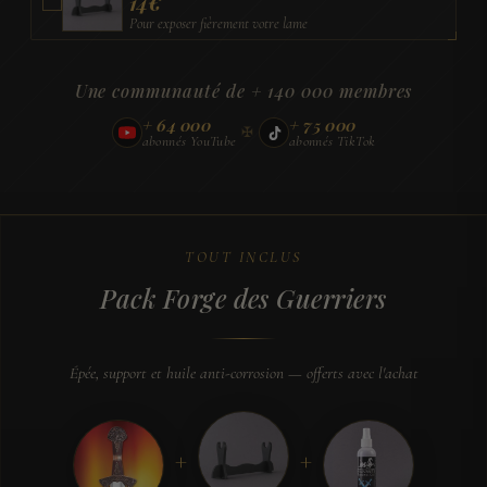
14
€
Pour exposer fièrement votre lame
Une communauté de + 140 000 membres
+ 64 000
+ 75 000
✠
abonnés YouTube
abonnés TikTok
TOUT INCLUS
Pack Forge des Guerriers
Épée, support et huile anti-corrosion — offerts avec l'achat
+
+