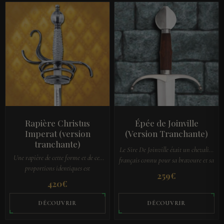
Rapière Christus
Épée de Joinville
Imperat (version
(Version Tranchante)
tranchante)
Le Sire De Joinville était un chevalier
Une rapière de cette forme et de ces
français connu pour sa bravoure et sa
proportions identiques est
dévotion envers son Roi. Lors de la 7e
259
€
actuellement conservée dans les Royal
Croisade, le Sire De…
420
€
Armouries (anciennement la Tour
de…
DÉCOUVRIR
DÉCOUVRIR