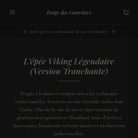
Aller
au
Forge des Guerriers
contenu
Suivie par une communauté de 140 000 membres
✠
✠
L’épée Viking Légendaire
(Version Tranchante)
Forgée à la main et trempée selon les techniques
traditionnelles. Fourreau en cuir véritable inclus dans
l’achat. Plus de 80 ans de savoir-faire transmis de
génération en génération (Windlass). Issue d’ateliers
historiques, fournissant certains musées et productions
audiovisuelles.