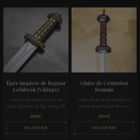
Épée inspirée de Ragnar
Glaive de Centurion
Lothbrok (Vikings)
Romain
Cette épée décorative incarne une
L'approche de l'armée romaine en
relique légendaire de l'âge viking, celle
matière de guerre était directe et
de Ragnar Lothbrok. L'Épée des Rois
pragmatique. Elle choisissait le Glaive
199
€
360
€
est un symbole chéri de la…
comme arme principale car il…
DÉCOUVRIR
DÉCOUVRIR