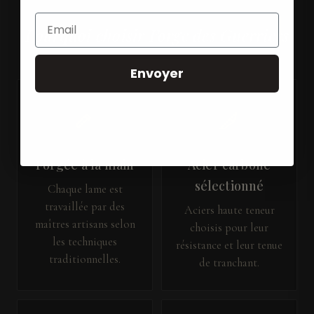
Pourquoi choisir Forge des Guerriers
Envoyer
Forgée à la main
Acier carbone
sélectionné
Chaque lame est
travaillée par des
Aciers haute teneur
maîtres artisans selon
choisis pour leur
les techniques
résistance et leur tenue
traditionnelles.
de tranchant.