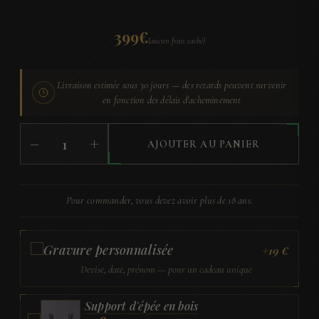
399
€
(aucun frais caché)
Livraison estimée sous
30 jours
— des retards peuvent survenir
en fonction des délais d'acheminement
quantité
−
+
AJOUTER AU PANIER
de
L'épée
Viking
Pour commander, vous devez avoir plus de 18 ans.
Légendaire
(Version
Gravure personnalisée
+19 €
Tranchante)
Devise, date, prénom — pour un cadeau unique
Support d'épée en bois