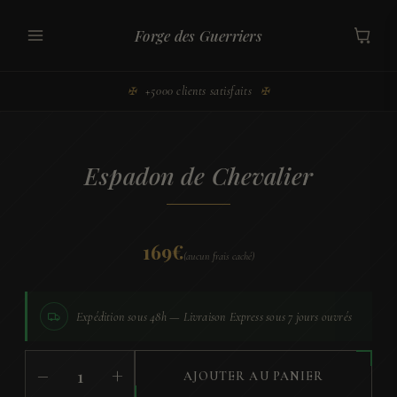
Aller
au
Forge des Guerriers
contenu
+5000 clients satisfaits
✠
✠
Espadon de Chevalier
169
€
(aucun frais caché)
Expédition sous
48h
—
Livraison Express
sous
7 jours
ouvrés
quantité
−
+
AJOUTER AU PANIER
de