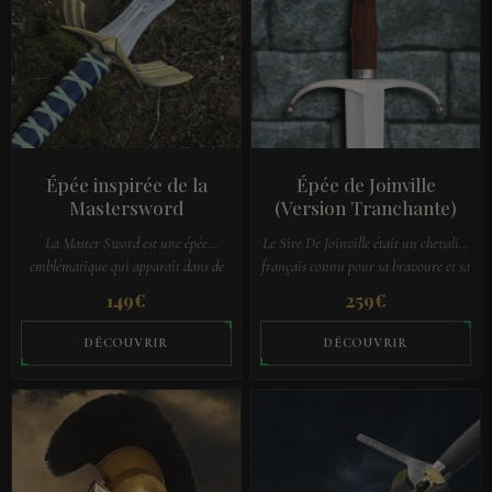
Épée inspirée de la
Épée de Joinville
Mastersword
(Version Tranchante)
La Master Sword est une épée
Le Sire De Joinville était un chevalier
emblématique qui apparaît dans de
français connu pour sa bravoure et sa
nombreux jeux de la saga The Legend
dévotion envers son Roi. Lors de la 7e
149
€
259
€
of Zelda. Selon la légende, elle
Croisade, le Sire De…
aurait…
DÉCOUVRIR
DÉCOUVRIR