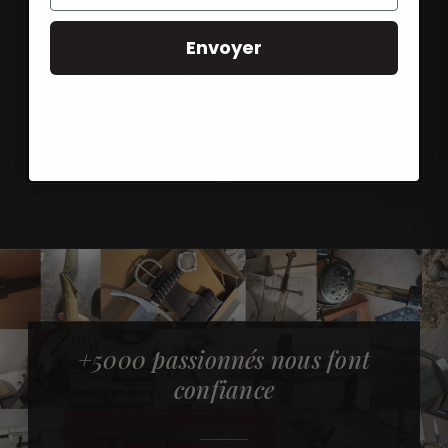
Conçue pour
Notre équipe vous
l'exposition et la
répond sous 24h, en
Envoyer
collection, fidèle aux
français, par e-mail ou
modèles d'origine, elle
chat.
traversera les années
sans s'altérer.
+5000 passionnés nous font
confiance