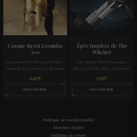
Casque du roi Léonidas
Épée Inspirée de The
300
Witcher
Nous sommes fiers de vous présenter le
Cette réplique d'épée est sans aucun
casque du roi Léonidas, tiré du roman
doute un bel objet d'art. Avec sa lame
graphique 300 de Frank Miller.
brillante en acier inoxydable et son
249
€
159
€
Développé en étroite…
manche magnifique, elle…
DÉCOUVRIR
DÉCOUVRIR
Politique de confidentialité
Mentions légales
Politique de retour