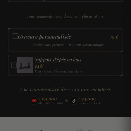
Espadon
de
Pour commander, vous devez avoir plus de 18 ans.
Chevalier
Gravure personnalisée
+19 €
Devise, date, prénom — pour un cadeau unique
Support d'épée en bois
14
€
Pour exposer fièrement votre lame
Une communauté de + 140 000 membres
+ 64 000
+ 75 000
✠
abonnés YouTube
abonnés TikTok